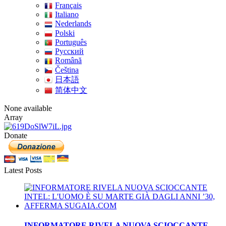
Français
Italiano
Nederlands
Polski
Português
Pусский
Română
Čeština
日本語
简体中文
None available
Array
Donate
Latest Posts
INFORMATORE RIVELA NUOVA SCIOCCANTE