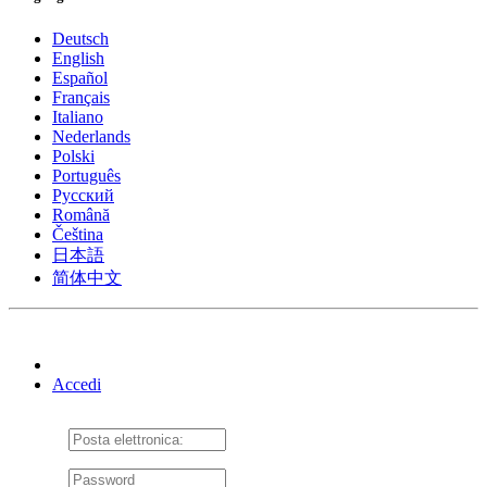
Deutsch
English
Español
Français
Italiano
Nederlands
Polski
Português
Pусский
Română
Čeština
日本語
简体中文
Accedi