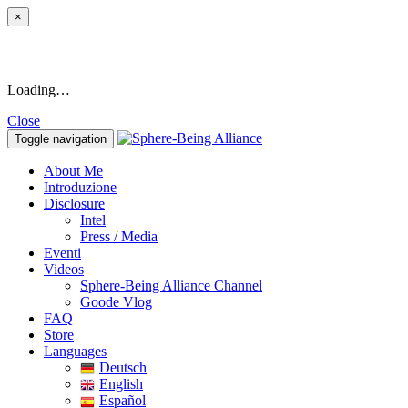
×
Loading…
Close
Toggle navigation
About Me
Introduzione
Disclosure
Intel
Press / Media
Eventi
Videos
Sphere-Being Alliance Channel
Goode Vlog
FAQ
Store
Languages
Deutsch
English
Español