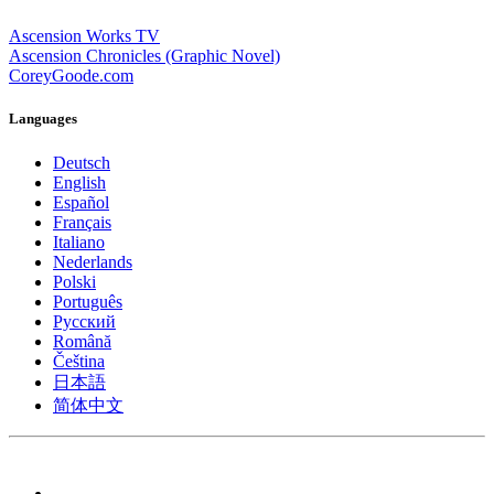
Ascension Works TV
Ascension Chronicles (Graphic Novel)
CoreyGoode.com
Languages
Deutsch
English
Español
Français
Italiano
Nederlands
Polski
Português
Pусский
Română
Čeština
日本語
简体中文