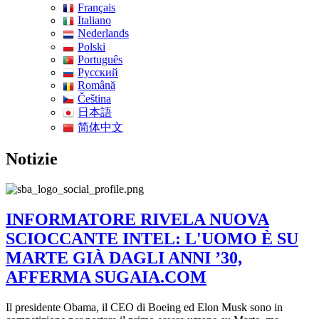
Français
Italiano
Nederlands
Polski
Português
Pусский
Română
Čeština
日本語
简体中文
Notizie
INFORMATORE RIVELA NUOVA
SCIOCCANTE INTEL: L'UOMO È SU
MARTE GIÀ DAGLI ANNI ’30,
AFFERMA SUGAIA.COM
Il presidente Obama, il CEO di Boeing ed Elon Musk sono in