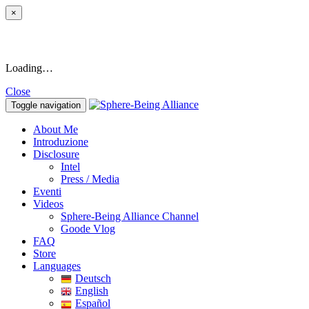
×
Loading…
Close
Toggle navigation
About Me
Introduzione
Disclosure
Intel
Press / Media
Eventi
Videos
Sphere-Being Alliance Channel
Goode Vlog
FAQ
Store
Languages
Deutsch
English
Español