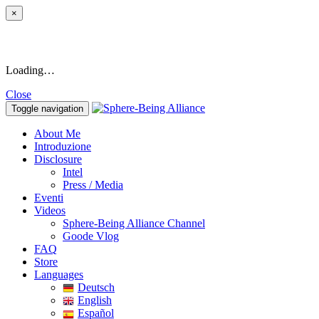
×
Loading…
Close
Toggle navigation
About Me
Introduzione
Disclosure
Intel
Press / Media
Eventi
Videos
Sphere-Being Alliance Channel
Goode Vlog
FAQ
Store
Languages
Deutsch
English
Español