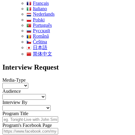
Français
Italiano
Nederlands
Polski
Português
Pусский
Română
Čeština
日本語
简体中文
Interview Request
Media-Type
Audience
Interview By
Program Title
Program's Facebook Page