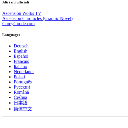
Altri siti ufficiali
Ascension Works TV
Ascension Chronicles (Graphic Novel)
CoreyGoode.com
Languages
Deutsch
English
Español
Français
Italiano
Nederlands
Polski
Português
Pусский
Română
Čeština
日本語
简体中文