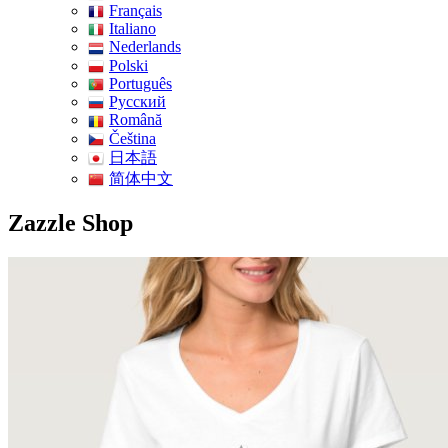
Français
Italiano
Nederlands
Polski
Português
Pусский
Română
Čeština
日本語
简体中文
Zazzle Shop