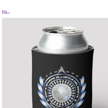
Più...