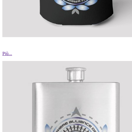
Più...