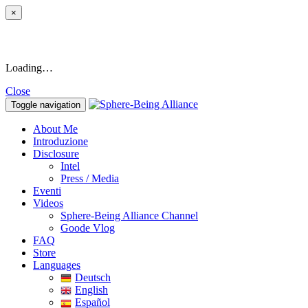
×
Loading…
Close
Toggle navigation
About Me
Introduzione
Disclosure
Intel
Press / Media
Eventi
Videos
Sphere-Being Alliance Channel
Goode Vlog
FAQ
Store
Languages
Deutsch
English
Español