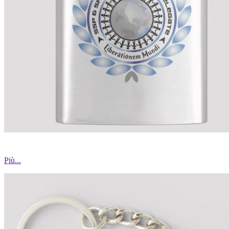
Più...