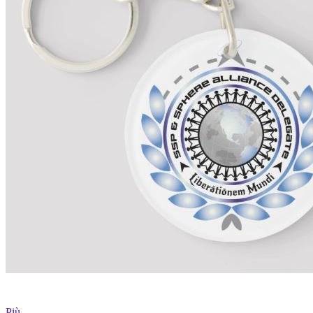
Più...