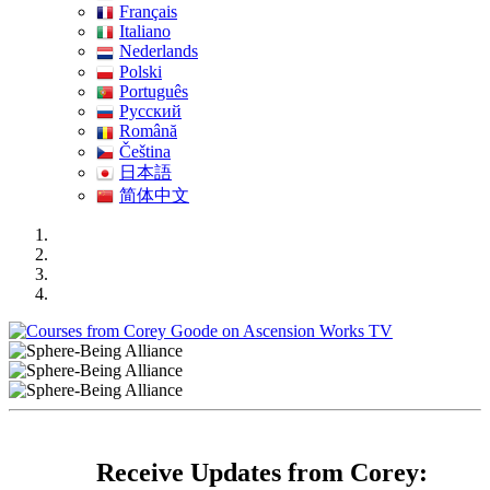
Français
Italiano
Nederlands
Polski
Português
Pусский
Română
Čeština
日本語
简体中文
Receive Updates from Corey: