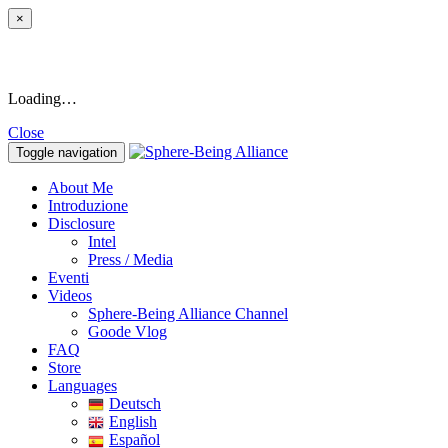
×
Loading…
Close
Toggle navigation
About Me
Introduzione
Disclosure
Intel
Press / Media
Eventi
Videos
Sphere-Being Alliance Channel
Goode Vlog
FAQ
Store
Languages
Deutsch
English
Español