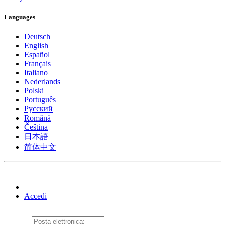
Languages
Deutsch
English
Español
Français
Italiano
Nederlands
Polski
Português
Pусский
Română
Čeština
日本語
简体中文
Accedi