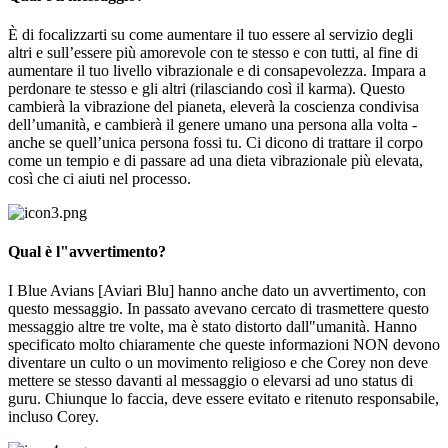
È di focalizzarti su come aumentare il tuo essere al servizio degli
altri e sull’essere più amorevole con te stesso e con tutti, al fine di
aumentare il tuo livello vibrazionale e di consapevolezza. Impara a
perdonare te stesso e gli altri (rilasciando così il karma). Questo
cambierà la vibrazione del pianeta, eleverà la coscienza condivisa
dell’umanità, e cambierà il genere umano una persona alla volta -
anche se quell’unica persona fossi tu. Ci dicono di trattare il corpo
come un tempio e di passare ad una dieta vibrazionale più elevata,
così che ci aiuti nel processo.
Qual è l"avvertimento?
I Blue Avians [Aviari Blu] hanno anche dato un avvertimento, con
questo messaggio. In passato avevano cercato di trasmettere questo
messaggio altre tre volte, ma è stato distorto dall"umanità. Hanno
specificato molto chiaramente che queste informazioni NON devono
diventare un culto o un movimento religioso e che Corey non deve
mettere se stesso davanti al messaggio o elevarsi ad uno status di
guru. Chiunque lo faccia, deve essere evitato e ritenuto responsabile,
incluso Corey.