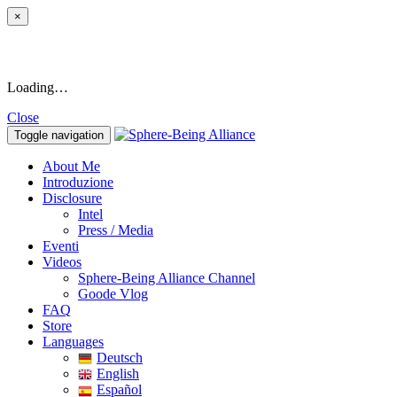
×
Loading…
Close
Toggle navigation
About Me
Introduzione
Disclosure
Intel
Press / Media
Eventi
Videos
Sphere-Being Alliance Channel
Goode Vlog
FAQ
Store
Languages
Deutsch
English
Español