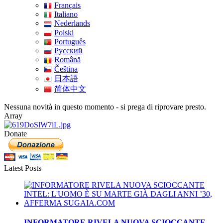
Français
Italiano
Nederlands
Polski
Português
Pусский
Română
Čeština
日本語
简体中文
Nessuna novità in questo momento - si prega di riprovare presto.
Array
Donate
Latest Posts
INFORMATORE RIVELA NUOVA SCIOCCANTE