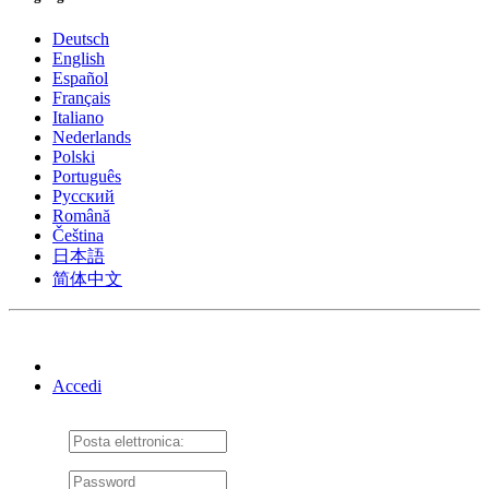
Deutsch
English
Español
Français
Italiano
Nederlands
Polski
Português
Pусский
Română
Čeština
日本語
简体中文
Accedi