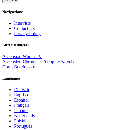
Donate
Navigazione
Interviste
Contact Us
Privacy Policy
Altri siti ufficiali
Ascension Works TV
Ascension Chronicles (Graphic Novel)
CoreyGoode.com
Languages
Deutsch
English
Español
Français
Italiano
Nederlands
Polski
Português