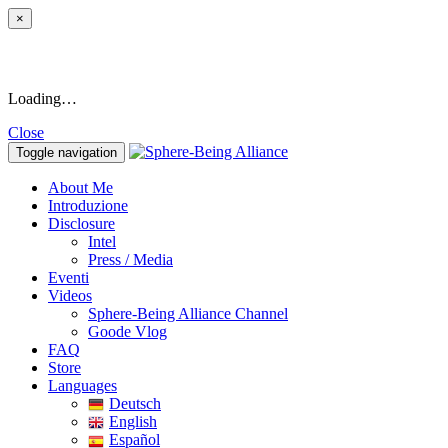
×
Loading…
Close
Toggle navigation
About Me
Introduzione
Disclosure
Intel
Press / Media
Eventi
Videos
Sphere-Being Alliance Channel
Goode Vlog
FAQ
Store
Languages
Deutsch
English
Español