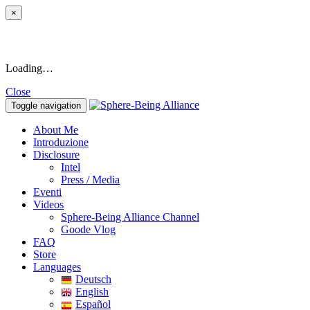
×
Loading…
Close
Toggle navigation
About Me
Introduzione
Disclosure
Intel
Press / Media
Eventi
Videos
Sphere-Being Alliance Channel
Goode Vlog
FAQ
Store
Languages
Deutsch
English
Español