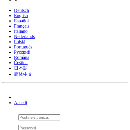
Deutsch
English
Español
Français
Italiano
Nederlands
Polski
Português
Pусский
Română
Čeština
日本語
简体中文
Accedi