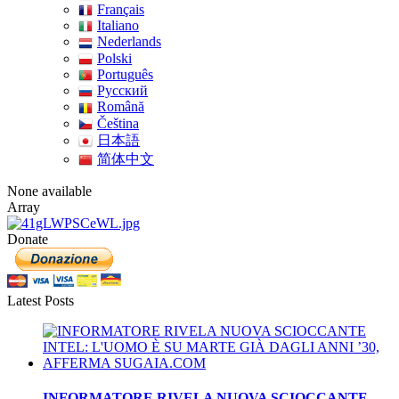
Français
Italiano
Nederlands
Polski
Português
Pусский
Română
Čeština
日本語
简体中文
None available
Array
Donate
Latest Posts
INFORMATORE RIVELA NUOVA SCIOCCANTE