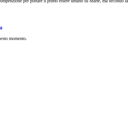
mpetizione per portare il primo essere umano su Marte, ma secondo la I
va
questo momento.