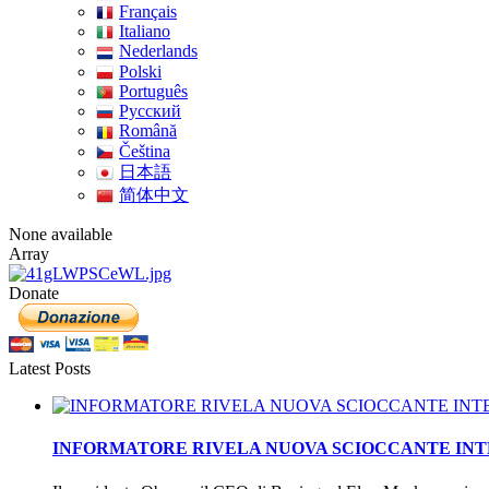
Français
Italiano
Nederlands
Polski
Português
Pусский
Română
Čeština
日本語
简体中文
None available
Array
Donate
Latest Posts
INFORMATORE RIVELA NUOVA SCIOCCANTE INTEL