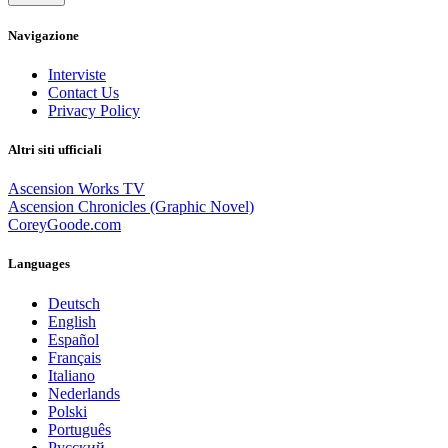
Navigazione
Interviste
Contact Us
Privacy Policy
Altri siti ufficiali
Ascension Works TV
Ascension Chronicles (Graphic Novel)
CoreyGoode.com
Languages
Deutsch
English
Español
Français
Italiano
Nederlands
Polski
Português
Pусский