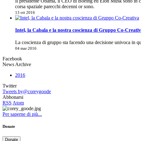
Il presidente Obama, il CEO di Boeing ed Elon Musk sono in co
corsa spaziale parecchi decenni or sono.
13 ott 2016
Intel, la Cabala e la nostra coscienza di Gruppo Co-Creati
La coscienza di gruppo sta facendo una decisione univoca in 
04 mar 2016
Facebook
News Archive
2016
Twitter
Tweets by@coreygoode
Abbonarsi
RSS
Atom
Per saperne di più...
Donate
Donate