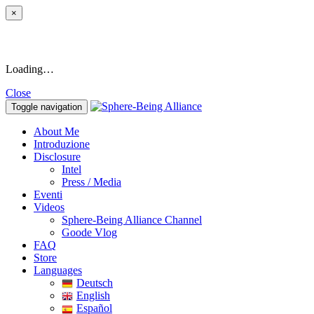
×
Loading…
Close
Toggle navigation
About Me
Introduzione
Disclosure
Intel
Press / Media
Eventi
Videos
Sphere-Being Alliance Channel
Goode Vlog
FAQ
Store
Languages
Deutsch
English
Español