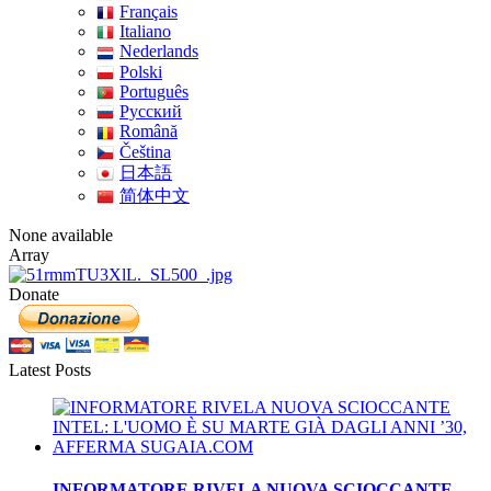
Français
Italiano
Nederlands
Polski
Português
Pусский
Română
Čeština
日本語
简体中文
None available
Array
Donate
Latest Posts
INFORMATORE RIVELA NUOVA SCIOCCANTE