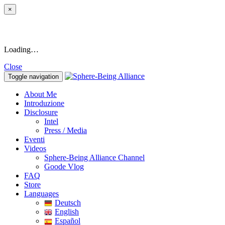
×
Loading…
Close
Toggle navigation
About Me
Introduzione
Disclosure
Intel
Press / Media
Eventi
Videos
Sphere-Being Alliance Channel
Goode Vlog
FAQ
Store
Languages
Deutsch
English
Español