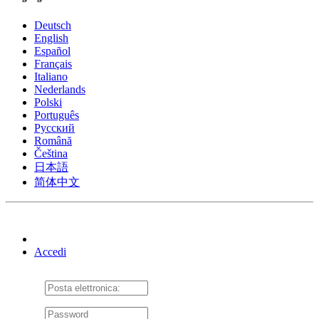
Deutsch
English
Español
Français
Italiano
Nederlands
Polski
Português
Pусский
Română
Čeština
日本語
简体中文
Accedi