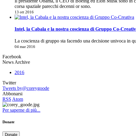
Il presidente Obama, il CEO di Boeing ed Elon Musk sono in co
corsa spaziale parecchi decenni or sono.
13 ott 2016
Intel, la Cabala e la nostra coscienza di Gruppo Co-Creati
La coscienza di gruppo sta facendo una decisione univoca in 
04 mar 2016
Facebook
News Archive
2016
Twitter
Tweets by@coreygoode
Abbonarsi
RSS
Atom
Per saperne di più...
Donate
Donate