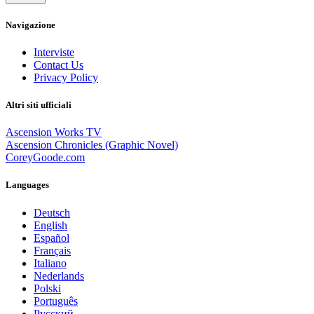
Navigazione
Interviste
Contact Us
Privacy Policy
Altri siti ufficiali
Ascension Works TV
Ascension Chronicles (Graphic Novel)
CoreyGoode.com
Languages
Deutsch
English
Español
Français
Italiano
Nederlands
Polski
Português
Pусский