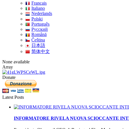
Français
Italiano
Nederlands
Polski
Português
Pусский
Română
Čeština
日本語
简体中文
None available
Array
Donate
Latest Posts
INFORMATORE RIVELA NUOVA SCIOCCANTE INTEL