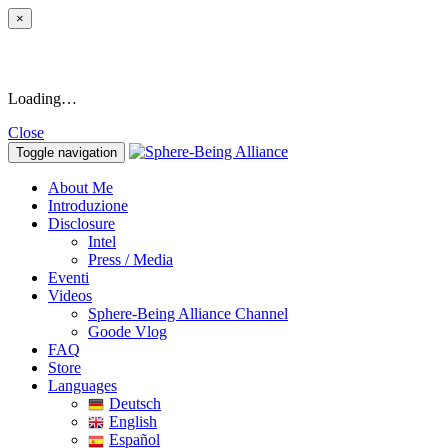
×
Loading…
Close
Toggle navigation
About Me
Introduzione
Disclosure
Intel
Press / Media
Eventi
Videos
Sphere-Being Alliance Channel
Goode Vlog
FAQ
Store
Languages
Deutsch
English
Español