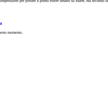
mpetizione per portare il primo essere umano su Marte, ma secondo la I
va
questo momento.