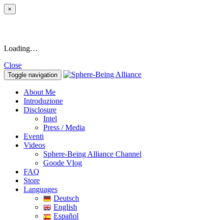
×
Loading…
Close
Toggle navigation
About Me
Introduzione
Disclosure
Intel
Press / Media
Eventi
Videos
Sphere-Being Alliance Channel
Goode Vlog
FAQ
Store
Languages
Deutsch
English
Español