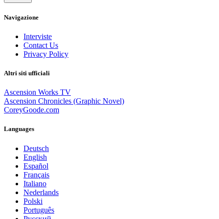
Navigazione
Interviste
Contact Us
Privacy Policy
Altri siti ufficiali
Ascension Works TV
Ascension Chronicles (Graphic Novel)
CoreyGoode.com
Languages
Deutsch
English
Español
Français
Italiano
Nederlands
Polski
Português
Pусский