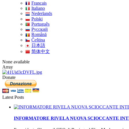
Français
Italiano
Nederlands
Polski
Português
Pусский
Română
Čeština
日本語
简体中文
None available
Array
Donate
Latest Posts
INFORMATORE RIVELA NUOVA SCIOCCANTE INTEL