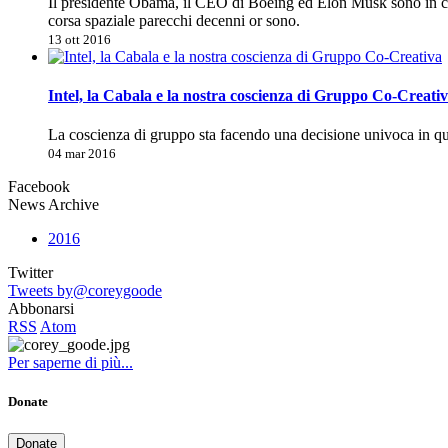
Il presidente Obama, il CEO di Boeing ed Elon Musk sono in co
corsa spaziale parecchi decenni or sono.
13 ott 2016
Intel, la Cabala e la nostra coscienza di Gruppo Co-Creati
La coscienza di gruppo sta facendo una decisione univoca in 
04 mar 2016
Facebook
News Archive
2016
Twitter
Tweets by@coreygoode
Abbonarsi
RSS
Atom
Per saperne di più...
Donate
Donate