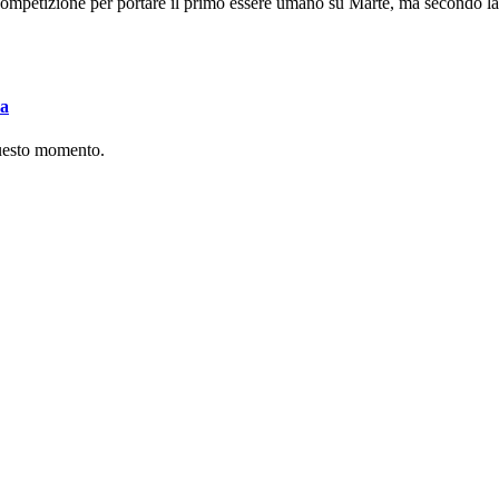
mpetizione per portare il primo essere umano su Marte, ma secondo la I
va
questo momento.