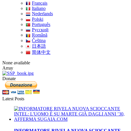
Français
Italiano
Nederlands
Polski
Português
Pусский
Română
Čeština
日本語
简体中文
None available
Array
Donate
Latest Posts
INFORMATORE RIVELA NUOVA SCIOCCANTE