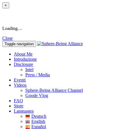
×
Loading…
Close
Toggle navigation
About Me
Introduzione
Disclosure
Intel
Press / Media
Eventi
Videos
Sphere-Being Alliance Channel
Goode Vlog
FAQ
Store
Languages
Deutsch
English
Español