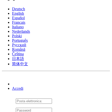
Deutsch
English
Español
Français
Italiano
Nederlands
Polski
Português
Pусский
Română
Čeština
日本語
简体中文
Accedi