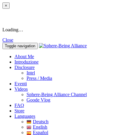
×
Loading…
Close
Toggle navigation
About Me
Introduzione
Disclosure
Intel
Press / Media
Eventi
Videos
Sphere-Being Alliance Channel
Goode Vlog
FAQ
Store
Languages
Deutsch
English
Español