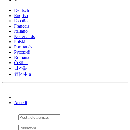
Deutsch
English
Español
Français
Italiano
Nederlands
Polski
Português
Pусский
Română
Čeština
日本語
简体中文
Accedi