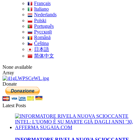
Français
Italiano
Nederlands
Polski
Português
Pусский
Română
Čeština
日本語
简体中文
None available
Array
Donate
Latest Posts
INFORMATORE RIVELA NUOVA SCIOCCANTE