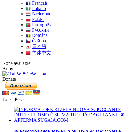
Français
Italiano
Nederlands
Polski
Português
Pусский
Română
Čeština
日本語
简体中文
None available
Array
Donate
Latest Posts
INFORMATORE RIVELA NUOVA SCIOCCANTE