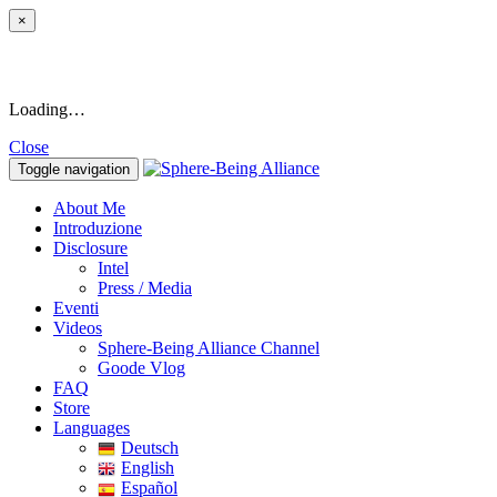
×
Loading…
Close
Toggle navigation
About Me
Introduzione
Disclosure
Intel
Press / Media
Eventi
Videos
Sphere-Being Alliance Channel
Goode Vlog
FAQ
Store
Languages
Deutsch
English
Español