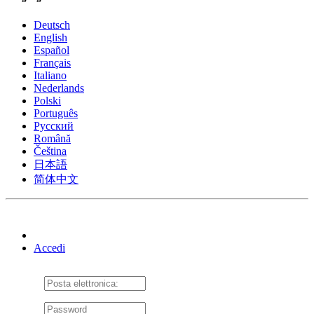
Deutsch
English
Español
Français
Italiano
Nederlands
Polski
Português
Pусский
Română
Čeština
日本語
简体中文
Accedi