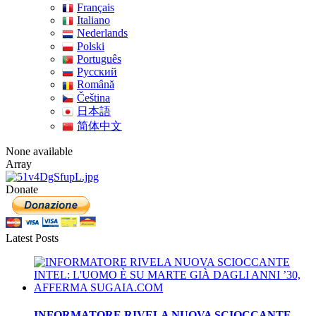
Français
Italiano
Nederlands
Polski
Português
Pусский
Română
Čeština
日本語
简体中文
None available
Array
Donate
Latest Posts
INFORMATORE RIVELA NUOVA SCIOCCANTE