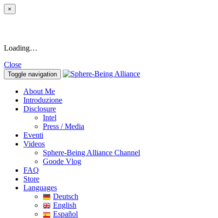
×
Loading…
Close
Toggle navigation
About Me
Introduzione
Disclosure
Intel
Press / Media
Eventi
Videos
Sphere-Being Alliance Channel
Goode Vlog
FAQ
Store
Languages
Deutsch
English
Español