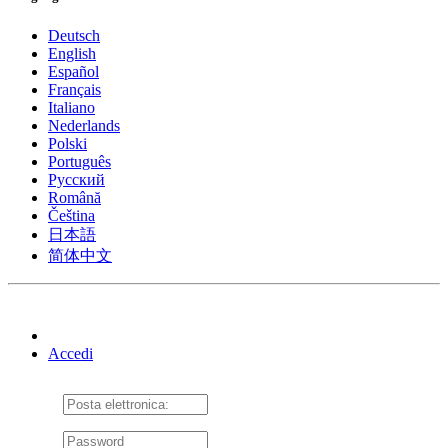
Deutsch
English
Español
Français
Italiano
Nederlands
Polski
Português
Pусский
Română
Čeština
日本語
简体中文
Accedi