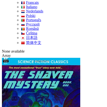
Français
Italiano
Nederlands
Polski
Português
Pусский
Română
Čeština
日本語
简体中文
None available
Array