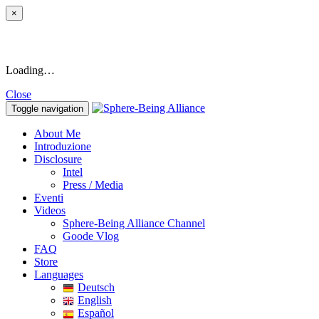
×
Loading…
Close
Toggle navigation
About Me
Introduzione
Disclosure
Intel
Press / Media
Eventi
Videos
Sphere-Being Alliance Channel
Goode Vlog
FAQ
Store
Languages
Deutsch
English
Español