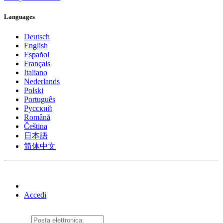
Languages
Deutsch
English
Español
Français
Italiano
Nederlands
Polski
Português
Pусский
Română
Čeština
日本語
简体中文
Accedi