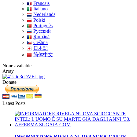
Français
Italiano
Nederlands
Polski
Português
Pусский
Română
Čeština
日本語
简体中文
None available
Array
Donate
Latest Posts
INFORMATORE RIVELA NUOVA SCIOCCANTE