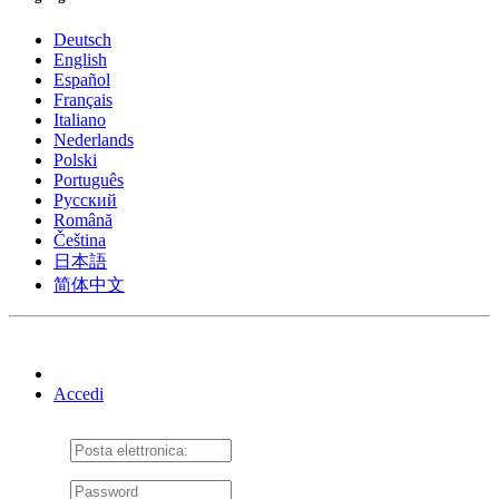
Deutsch
English
Español
Français
Italiano
Nederlands
Polski
Português
Pусский
Română
Čeština
日本語
简体中文
Accedi