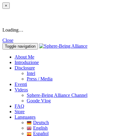
×
Loading…
Close
Toggle navigation
About Me
Introduzione
Disclosure
Intel
Press / Media
Eventi
Videos
Sphere-Being Alliance Channel
Goode Vlog
FAQ
Store
Languages
Deutsch
English
Español