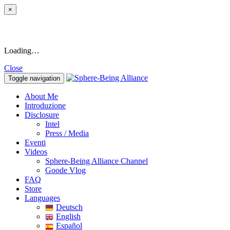
×
Loading…
Close
Toggle navigation
About Me
Introduzione
Disclosure
Intel
Press / Media
Eventi
Videos
Sphere-Being Alliance Channel
Goode Vlog
FAQ
Store
Languages
Deutsch
English
Español