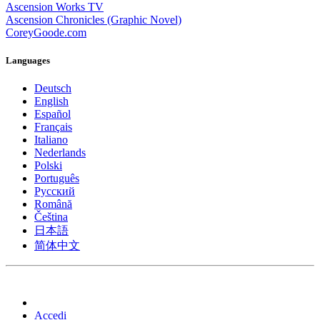
Ascension Works TV
Ascension Chronicles (Graphic Novel)
CoreyGoode.com
Languages
Deutsch
English
Español
Français
Italiano
Nederlands
Polski
Português
Pусский
Română
Čeština
日本語
简体中文
Accedi