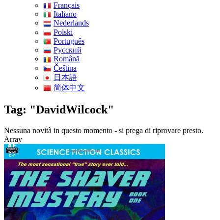
Français
Italiano
Nederlands
Polski
Português
Pусский
Română
Čeština
日本語
简体中文
Tag: "DavidWilcock"
Nessuna novità in questo momento - si prega di riprovare presto.
Array