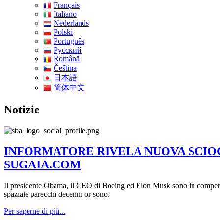
Français
Italiano
Nederlands
Polski
Português
Pусский
Română
Čeština
日本語
简体中文
Notizie
INFORMATORE RIVELA NUOVA SCIOCC
SUGAIA.COM
Il presidente Obama, il CEO di Boeing ed Elon Musk sono in competizi
spaziale parecchi decenni or sono.
Per saperne di più...