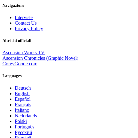
Navigazione
Interviste
Contact Us
Privacy Policy
Altri siti ufficiali
Ascension Works TV
Ascension Chronicles (Graphic Novel)
CoreyGoode.com
Languages
Deutsch
English
Español
Français
Italiano
Nederlands
Polski
Português
Pусский
Română