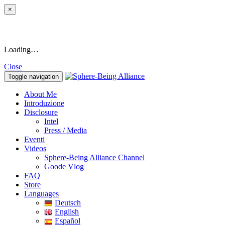
×
Loading…
Close
Toggle navigation
About Me
Introduzione
Disclosure
Intel
Press / Media
Eventi
Videos
Sphere-Being Alliance Channel
Goode Vlog
FAQ
Store
Languages
Deutsch
English
Español