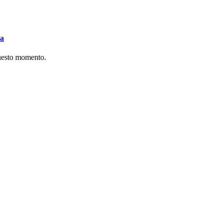
va
questo momento.