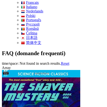
Français
Italiano
Nederlands
Polski
Português
Pусский
Română
Čeština
日本語
简体中文
FAQ (domande frequenti)
time/space: Not found in search results.
Reset
Array