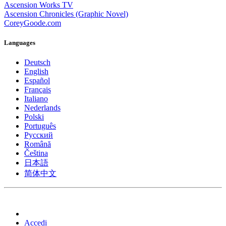
Ascension Works TV
Ascension Chronicles (Graphic Novel)
CoreyGoode.com
Languages
Deutsch
English
Español
Français
Italiano
Nederlands
Polski
Português
Pусский
Română
Čeština
日本語
简体中文
Accedi