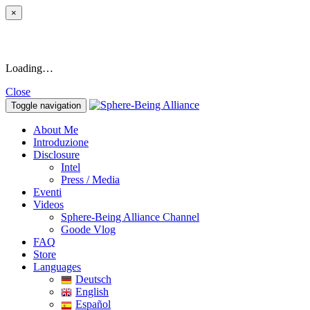
×
Loading…
Close
Toggle navigation
About Me
Introduzione
Disclosure
Intel
Press / Media
Eventi
Videos
Sphere-Being Alliance Channel
Goode Vlog
FAQ
Store
Languages
Deutsch
English
Español