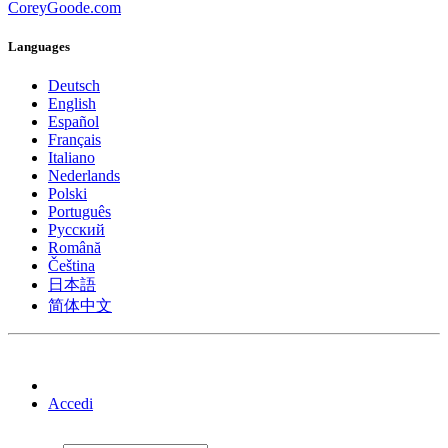
CoreyGoode.com
Languages
Deutsch
English
Español
Français
Italiano
Nederlands
Polski
Português
Pусский
Română
Čeština
日本語
简体中文
Accedi