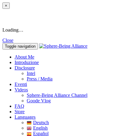
×
Loading…
Close
Toggle navigation
About Me
Introduzione
Disclosure
Intel
Press / Media
Eventi
Videos
Sphere-Being Alliance Channel
Goode Vlog
FAQ
Store
Languages
Deutsch
English
Español