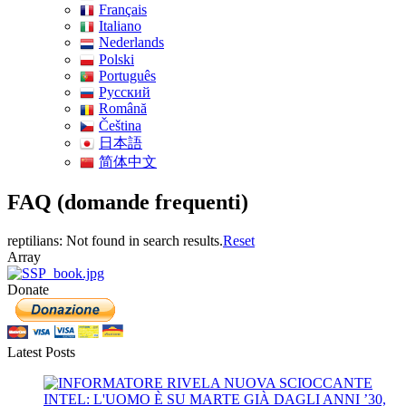
Français
Italiano
Nederlands
Polski
Português
Pусский
Română
Čeština
日本語
简体中文
FAQ (domande frequenti)
reptilians: Not found in search results.
Reset
Array
Donate
Latest Posts