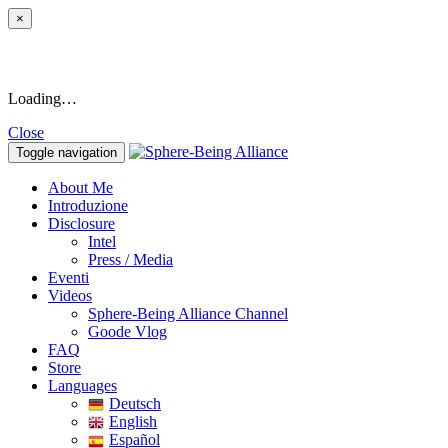
×
Loading…
Close
Toggle navigation
About Me
Introduzione
Disclosure
Intel
Press / Media
Eventi
Videos
Sphere-Being Alliance Channel
Goode Vlog
FAQ
Store
Languages
Deutsch
English
Español