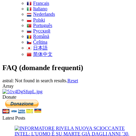
Français
Italiano
Nederlands
Polski
Português
Pусский
Română
Čeština
日本語
简体中文
FAQ (domande frequenti)
astral: Not found in search results.
Reset
Array
Donate
Latest Posts