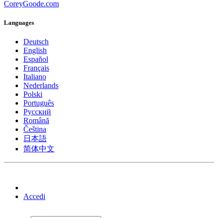
CoreyGoode.com
Languages
Deutsch
English
Español
Français
Italiano
Nederlands
Polski
Português
Pусский
Română
Čeština
日本語
简体中文
Accedi