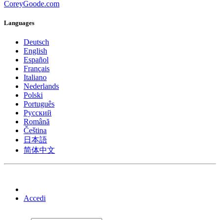
CoreyGoode.com
Languages
Deutsch
English
Español
Français
Italiano
Nederlands
Polski
Português
Pусский
Română
Čeština
日本語
简体中文
Accedi