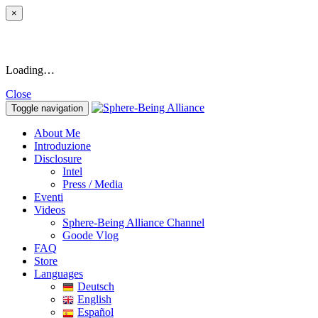
×
Loading…
Close
Toggle navigation
About Me
Introduzione
Disclosure
Intel
Press / Media
Eventi
Videos
Sphere-Being Alliance Channel
Goode Vlog
FAQ
Store
Languages
Deutsch
English
Español