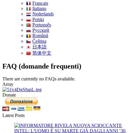
Français
Italiano
Nederlands
Polski
Português
Pусский
Română
Čeština
日本語
简体中文
FAQ (domande frequenti)
There are currently no FAQs available.
Array
Donate
Latest Posts