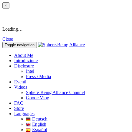
×
Loading…
Close
Toggle navigation
About Me
Introduzione
Disclosure
Intel
Press / Media
Eventi
Videos
Sphere-Being Alliance Channel
Goode Vlog
FAQ
Store
Languages
Deutsch
English
Español