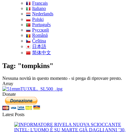
Français
Italiano
Nederlands
Polski
Português
Pусский
Română
Čeština
日本語
简体中文
Tag: "tompkins"
Nessuna novità in questo momento - si prega di riprovare presto.
Array
Donate
Latest Posts