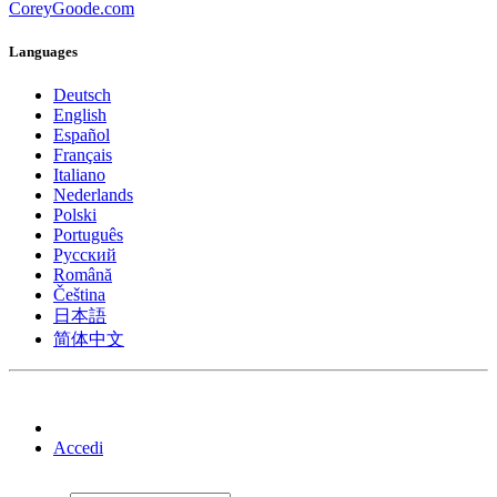
CoreyGoode.com
Languages
Deutsch
English
Español
Français
Italiano
Nederlands
Polski
Português
Pусский
Română
Čeština
日本語
简体中文
Accedi