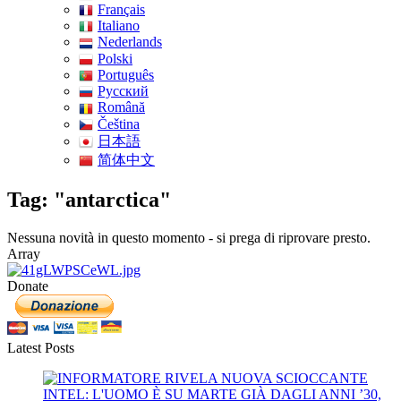
Français
Italiano
Nederlands
Polski
Português
Pусский
Română
Čeština
日本語
简体中文
Tag: "antarctica"
Nessuna novità in questo momento - si prega di riprovare presto.
Array
Donate
Latest Posts