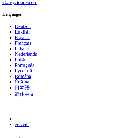
CoreyGoode.com
Languages
Deutsch
English
Español
Français
Italiano
Nederlands
Polski
Português
Pусский
Română
Čeština
日本語
简体中文
Accedi