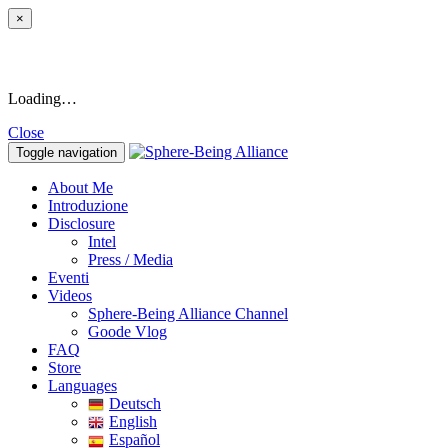
×
Loading…
Close
Toggle navigation
About Me
Introduzione
Disclosure
Intel
Press / Media
Eventi
Videos
Sphere-Being Alliance Channel
Goode Vlog
FAQ
Store
Languages
Deutsch
English
Español