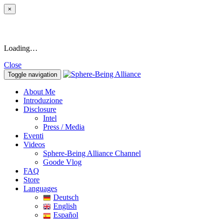
×
Loading…
Close
Toggle navigation
About Me
Introduzione
Disclosure
Intel
Press / Media
Eventi
Videos
Sphere-Being Alliance Channel
Goode Vlog
FAQ
Store
Languages
Deutsch
English
Español