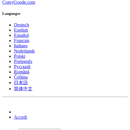
CoreyGoode.com
Languages
Deutsch
English
Español
Français
Italiano
Nederlands
Polski
Português
Pусский
Română
Čeština
日本語
简体中文
Accedi