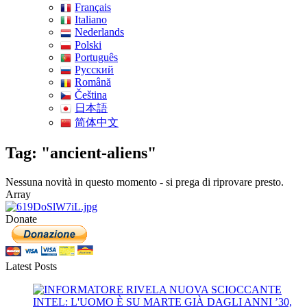
Français
Italiano
Nederlands
Polski
Português
Pусский
Română
Čeština
日本語
简体中文
Tag: "ancient-aliens"
Nessuna novità in questo momento - si prega di riprovare presto.
Array
Donate
Latest Posts