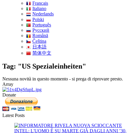
Français
Italiano
Nederlands
Polski
Português
Pусский
Română
Čeština
日本語
简体中文
Tag: "US Spezialeinheiten"
Nessuna novità in questo momento - si prega di riprovare presto.
Array
Donate
Latest Posts