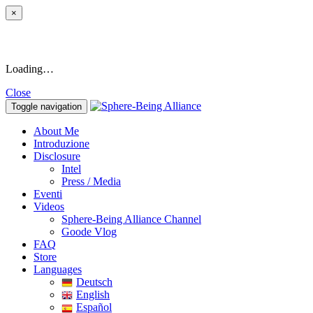
×
Loading…
Close
Toggle navigation
About Me
Introduzione
Disclosure
Intel
Press / Media
Eventi
Videos
Sphere-Being Alliance Channel
Goode Vlog
FAQ
Store
Languages
Deutsch
English
Español