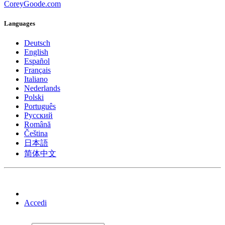
CoreyGoode.com
Languages
Deutsch
English
Español
Français
Italiano
Nederlands
Polski
Português
Pусский
Română
Čeština
日本語
简体中文
Accedi