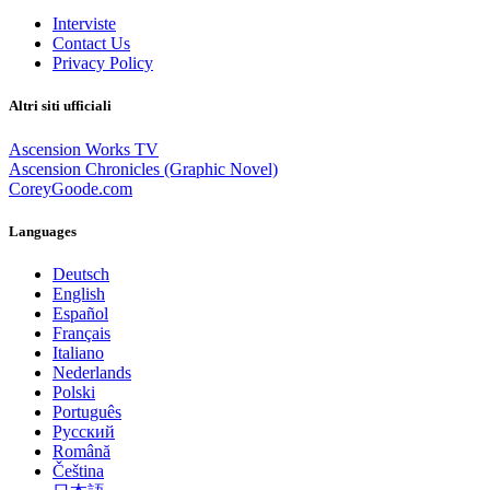
Interviste
Contact Us
Privacy Policy
Altri siti ufficiali
Ascension Works TV
Ascension Chronicles (Graphic Novel)
CoreyGoode.com
Languages
Deutsch
English
Español
Français
Italiano
Nederlands
Polski
Português
Pусский
Română
Čeština