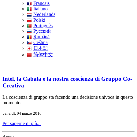
Français
Italiano
Nederlands
Polski
Português
Pусский
Română
Čeština
日本語
简体中文
Intel, la Cabala e la nostra coscienza di Gruppo Co-
Creativa
La coscienza di gruppo sta facendo una decisione univoca in questo
momento.
venerdì, 04 marzo 2016
Per saperne di più...
Array