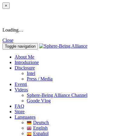
×
Loading…
Close
Toggle navigation
About Me
Introduzione
Disclosure
Intel
Press / Media
Eventi
Videos
Sphere-Being Alliance Channel
Goode Vlog
FAQ
Store
Languages
Deutsch
English
Español