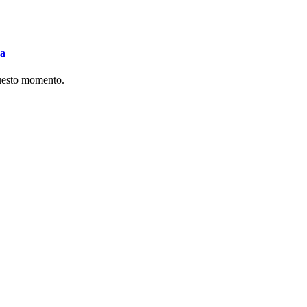
va
questo momento.