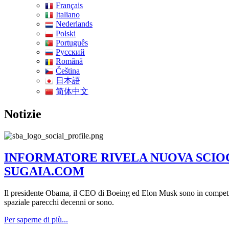
Français
Italiano
Nederlands
Polski
Português
Pусский
Română
Čeština
日本語
简体中文
Notizie
INFORMATORE RIVELA NUOVA SCIOCC
SUGAIA.COM
Il presidente Obama, il CEO di Boeing ed Elon Musk sono in competizi
spaziale parecchi decenni or sono.
Per saperne di più...