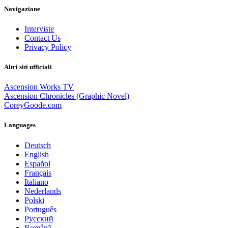
Navigazione
Interviste
Contact Us
Privacy Policy
Altri siti ufficiali
Ascension Works TV
Ascension Chronicles (Graphic Novel)
CoreyGoode.com
Languages
Deutsch
English
Español
Français
Italiano
Nederlands
Polski
Português
Pусский
Română