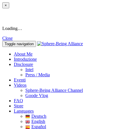
×
Loading…
Close
Toggle navigation
About Me
Introduzione
Disclosure
Intel
Press / Media
Eventi
Videos
Sphere-Being Alliance Channel
Goode Vlog
FAQ
Store
Languages
Deutsch
English
Español